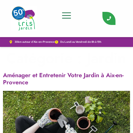
Abattage & Élagage
Création & Aménagement
30km autour d'Aix-en-Provence
Du Lundi au Vendredi de 8h à 19h
Catégorie :
Jardin
Aménager et Entretenir Votre Jardin à Aix-en-
Provence